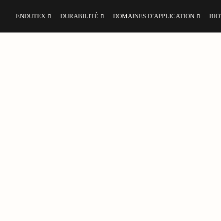
ENDUTEX
DURABILITÉ
DOMAINES D’APPLICATION
BIO
tion
mande croissante d’
alternatives durables et sans PVC
sur l
vec une empreinte carbone réduite
, la gamme Terratex est
, sans compromis sur la performance visuelle.
mmerce de détail, du matériel PLV, des caissons lumineux
 éclatants sur des supports qui contribuent à réduire l’impa