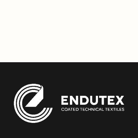
engagement envers la
qualité
,
l'innovation
et la
durabilité
,
garantissant que vos projets soient non seulement
exceptionnels visuellement, mais aussi tournés vers un
avenir meilleur.
0
Copier le Lien