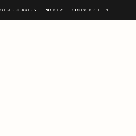
IOTEX GENERATION
NOTÍCIAS
CONTACTOS
PT
mpressão digital de alta qualidade
com impacto
s, esta coleção permite aos profissionais de
otex Generation combina desempenho,