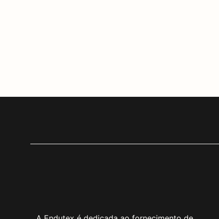
Recifel 400 FR
A Endutex é dedicada ao fornecimento de