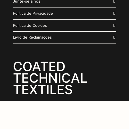
Junte-se a nós
Política de Privacidade
Política de Cookies
Livro de Reclamações
COATED
TECHNICAL
TEXTILES
© 2026 Endutex by
TWIST
| Todos os direitos
reservados
[1]
CHAMADA PARA REDE FIXA NACIONAL