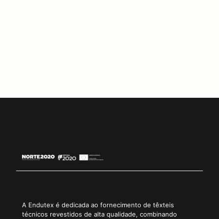
Descubra as nossas soluções em têxteis técnicos e
contacte a nossa equipa para encontrar o material mais
adequado ao seu projeto.
5
Copiar Link
A Endutex é dedicada ao fornecimento de têxteis
técnicos revestidos de alta qualidade, combinando