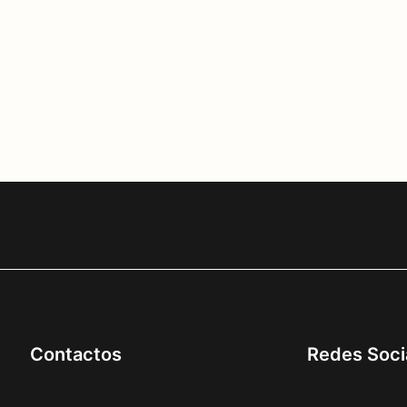
Contactos
Redes Soci